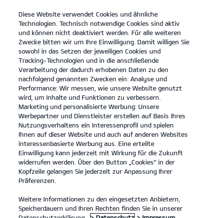
Diese Website verwendet Cookies und ähnliche
open
Technologien. Technisch notwendige Cookies sind aktiv
menu
und können nicht deaktiviert werden. Für alle weiteren
KONTAKT
Zwecke bitten wir um Ihre Einwilligung. Damit willigen Sie
sowohl in das Setzen der jeweiligen Cookies und
Tracking-Technologien und in die anschließende
PROBEFAHRT
Verarbeitung der dadurch erhobenen Daten zu den
nachfolgend genannten Zwecken ein: Analyse und
Performance: Wir messen, wie unsere Website genutzt
wird, um Inhalte und Funktionen zu verbessern.
Marketing und personalisierte Werbung: Unsere
Werbepartner und Dienstleister erstellen auf Basis Ihres
Nutzungsverhaltens ein Interessenprofil und spielen
Ihnen auf dieser Website und auch auf anderen Websites
Modelle
interessenbasierte Werbung aus. Eine erteilte
Einwilligung kann jederzeit mit Wirkung für die Zukunft
widerrufen werden. Über den Button „Cookies“ in der
Business
Kopfzeile gelangen Sie jederzeit zur Anpassung Ihrer
Präferenzen.
Angebote
Weitere Informationen zu den eingesetzten Anbietern,
Speicherdauern und Ihren Rechten finden Sie in unserer
Datenschutzerklärung.
> Datenschutz
> Impressum